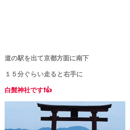
道の駅を出て京都方面に南下
１５分ぐらい走ると右手に
白髭神社です❗️👍️