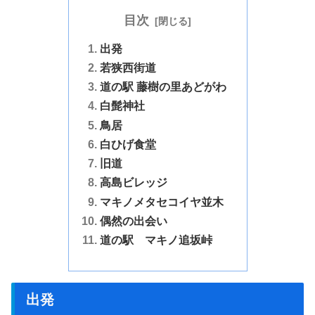
目次
出発
若狭西街道
道の駅 藤樹の里あどがわ
白髭神社
鳥居
白ひげ食堂
旧道
高島ビレッジ
マキノメタセコイヤ並木
偶然の出会い
道の駅 マキノ追坂峠
出発