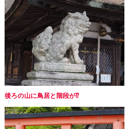
後ろの山に鳥居と階段が⁉️