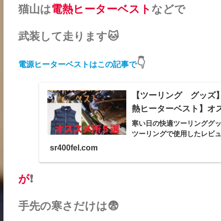
猫山は
電熱ヒーターベスト
などで
武装して走ります🐱
👇
電源ヒーターベストはこの記事で
【ツーリング グッズ】
熱ヒーターベスト】オ
寒い日の快適ツーリンググ
ツーリングで使用したレビ
sr400fel.com
が
❗
手先の寒さだけは😨